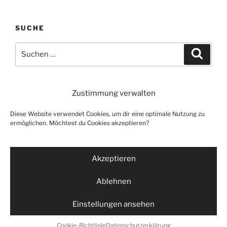
SUCHE
Suche
Suche
nach:
Zustimmung verwalten
Impressum
Datenschutzerklärung
Diese Website verwendet Cookies, um dir eine optimale Nutzung zu
Cookie-Richtlinie (EU)
ermöglichen. Möchtest du Cookies akzeptieren?
Akzeptieren
E-
LinkedIn
Mooswerk
Ablehnen
Mail
Einstellungen ansehen
Datenschutzerklärung
Cookie-Richtlinie
Datenschutzerklärung